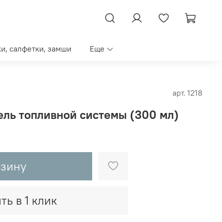
ки, салфетки, замши
Еще
арт.
1218
ль топливной системы (300 мл)
рзину
ть в 1 клик