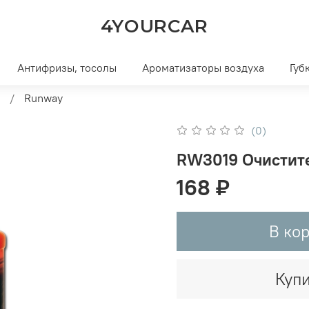
4YOURCAR
Антифризы, тосолы
Ароматизаторы воздуха
Губ
Runway
(0)
RW3019 Очистите
168 ₽
В ко
Купи