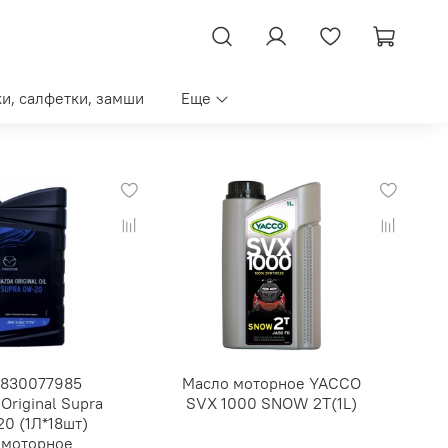
ки, салфетки, замши
Еще
830077985
Масло моторное YACCO
Original Supra
SVX 1000 SNOW 2T(1L)
0 (1Л*18шт)
 моторное