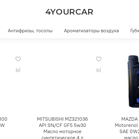
4YOURCAR
Антифризы, тосолы
Ароматизаторы воздуха
Губ
100
MITSUBISHI MZ321036
MAZDA 
EW
API SN/CF GF5 5w30
Motorenol 
)
Масло моторное
SAE 0W2
синтетическое 4 л
масло