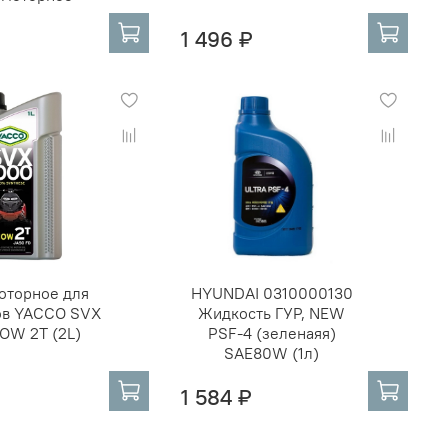
1 496 ₽
оторное для
HYUNDAI 0310000130
ов YACCO SVX
Жидкость ГУР, NEW
OW 2T (2L)
PSF-4 (зеленаяя)
SAE80W (1л)
1 584 ₽