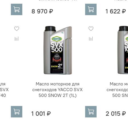
8 970 ₽
1 622 ₽
для
Масло моторное для
Масло м
 SVX
снегоходов YACCO SVX
снегоход
W40
500 SNOW 2T (1L)
500 SN
1 001 ₽
2 015 ₽