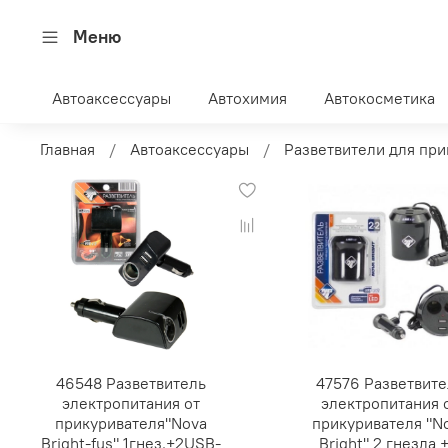
Меню
Автоаксессуары
Автохимия
Автокосметика
Главная
Автоаксессуары
Разветвители для при
46548 Разветвитель
47576 Разветвите
электропитания от
электропитания 
прикуривателя"Nova
прикуривателя "N
Bright-fus" 1гнез.+2USB-
Bright" 2 гнезда +