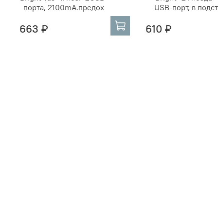
порта, 2100mA.предох
USB-порт, в подс
663 ₽
610 ₽