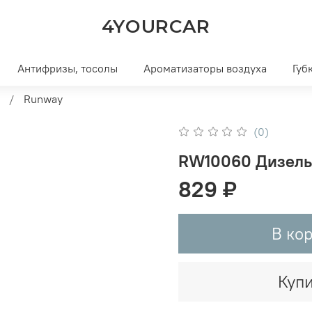
4YOURCAR
Антифризы, тосолы
Ароматизаторы воздуха
Губ
Runway
(0)
RW10060 Дизельн
829 ₽
В ко
Купи