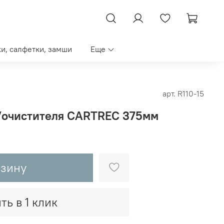
ки, салфетки, замши
Еще
арт.
R110-15
т/очистителя CARTREC 375мм
рзину
ть в 1 клик