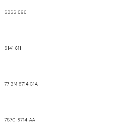
6066 096
6141 811
77 BM 6714 C1A
7S7G-6714-AA