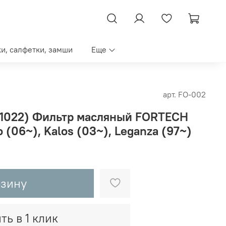
ки, салфетки, замши
Еще
арт.
FO-002
F1022) Фильтр масляный FORTECH
(06~), Kalos (03~), Leganza (97~)
рзину
ть в 1 клик