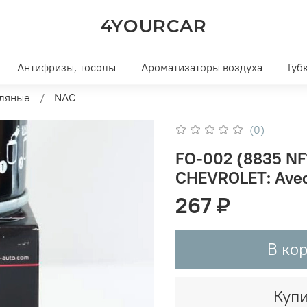
4YOURCAR
Антифризы, тосолы
Ароматизаторы воздуха
Губ
ляные
NAC
(0)
FO-002 (8835 N
CHEVROLET: Aveo 
267 ₽
В ко
Купи