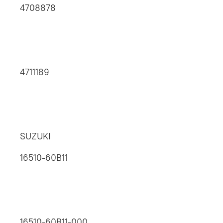
4708878
4711189
SUZUKI
16510-60B11
16510-60B11-000