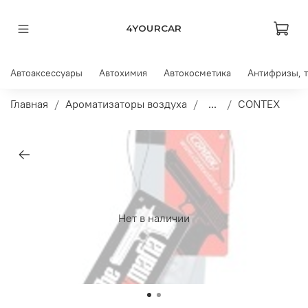
4YOURCAR
Автоаксессуары
Автохимия
Автокосметика
Антифризы, 
Главная
Ароматизаторы воздуха
...
CONTEX
Нет в наличии