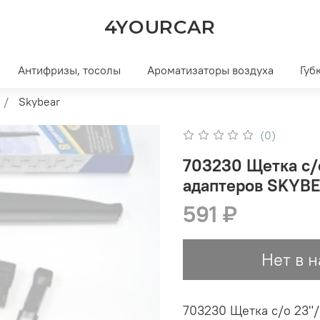
4YOURCAR
Антифризы, тосолы
Ароматизаторы воздуха
Губ
Skybear
(0)
703230 Щетка с/
адаптеров SKYB
591 ₽
Нет в 
703230 Щетка с/о 23"